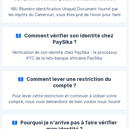
Dans la page d'accueil, cliquez sur "Commencer la
Unique)
vérification maintenant" sur la section « **NIU **». Ainsi 3
NIU (Numéro identification Unique) Document fournit par
options vous seront proposées : Celle où vous
les impôts du Cameroun, vous êtes prié de l’avoir pour faire
votre vérification chez PaySika
Comment vérifier son identité chez
PaySika ?
Vérification de son identité chez PaySika - le processus
KYC de la néo-banque africaine PaySika.
Comment lever une restriction du
compte ?
Pour lever cette restriction et continuer à utiliser votre
compte, nous vous demandons de bien vouloir nous fournir
les éléments suivants :
Pourquoi je n'arrive pas à faire vérifier
mon identité ?