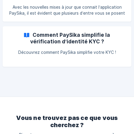
suffisamment éclairée Lors du selfie, vous devez cadrer la
Avec les nouvelles mises à jour que connait l’application
photo Ne cachez et ne modifiez aucune partie
PaySika, il est évident que plusieurs d’entre vous se posent
des questions. Parce que nous nous efforçons d’être le
plus proche de vous, nous tentons de parfaire l’application
en prenant en compte vos préoccupations et suggestions.
Comment PaySika simplifie la
Sachez que, s’il arrive qu’on vous propose de reprendre
vérification d’identité KYC ?
votre vérification à 0 après la mise à jour, cela signifie que
vous n’aviez pas fourni des données importantes telles que
Découvrez comment PaySika simplifie votre KYC !
le NIU ou alors votre pièce d
Vous ne trouvez pas ce que vous
cherchez ?