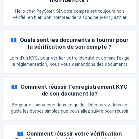
Hello cher PaySiker, Si votre compte est toujours non
vérifié, eh bien bon nombres de raisons peuvent justifier
cela. lisez jusqu'à pour tout savoir: || Cela est sûrement dû
à l'une des raisons suivantes : Votre pièce d'identité a
expiré; Vous avez fourni un récépissé valide mais, il manque
Quels sont les documents à fournir pour
votre acte de naissance; Vous avez fourni une pièce
la vérification de son compte ?
d'identité qui ne fait plus partie des documents exigés par
le régulateur : permis de conduire, carte scolaire, passeport
Lors d’un KYC, pour vérifier votre identité et comme l’exige
et CNI étrangers, etc.
la réglementation, nous vous demandons des documents
officiels et valides. Comme vous le savez, avec le nouveau
système, un process complètement libéral vous permet de
commencer votre vérification où voulez. | Comme
Comment réussir l'enregistrement KYC
document à fournir vous avez : **Le NIU **(Numéro
de son document id?
d’Identifiant Unique délivré par la direction générale des
impôts), est un identifiant fiscal qui permet de faciliter le
Bonjour et bienvenue dans ce guide ! Découvrez dans ce
suivi des obligations fiscales. Il est utilisé
guide les étapes simples que vous allez suivre pour réussir
l'enregistrement KYC de votre document id. D'emblée,
Choisissez tout d'abord le type de pièce que, vous
souhaitez utiliser pour vous vérifier **. **Assurez-vous
Comment réussir votre vérification
également d'avoir des documents valides et à jour. Pour