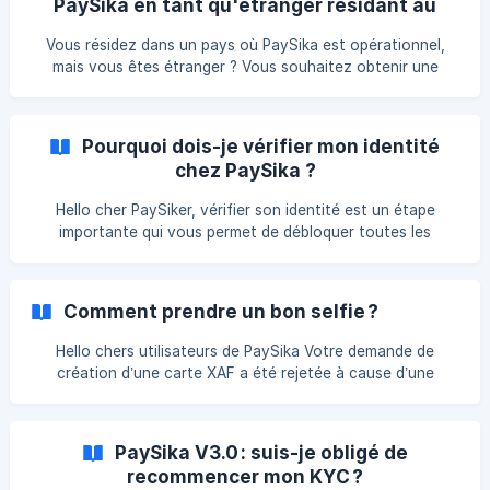
PaySika en tant qu'étranger résidant au
rappel, les pièces d'identité valides sont : CNI
Cameroun ?
Camerounaise valide Récépissé Camerounais + acte de
Vous résidez dans un pays où PaySika est opérationnel,
naissance Passeport Camerounais valide Permis de réside
mais vous êtes étranger ? Vous souhaitez obtenir une
carte bancaire XAF pour gérer vos finances localement ?
Pas de panique ! Ce guide vous explique les étapes clés
pour réussir votre vérification d’identité (KYC) et profiter
Pourquoi dois-je vérifier mon identité
des services PaySika. | Conditions préalables Pour créer un
chez PaySika ?
compte vérifié, vous devez : Posséder un numéro de
téléphone local (opérationnel dans le pays de résidence).
Hello cher PaySiker, vérifier son identité est un étape
**Fournir des documents valid
importante qui vous permet de débloquer toutes les
fonctionnalités de l'application. Ce qui vous permettra
d'avoir la possibilité de profiter pleinement des avantages
de la carte bancaire XAF. Tant que vous n’êtes pas vérifié
Comment prendre un bon selfie ?
vous ne pouvez pas : Générer de carte XAF. Faire des
transactions de recharge et de retrait de plus 6000 FCFA.
Hello chers utilisateurs de PaySika Votre demande de
création d’une carte XAF a été rejetée à cause d’une
qualité d’image médiocre ou d’un selfie raté ? Voici
comment prendre des photos qui ne seront plus rejetées !
Assurez-vous que les caméras avant et arrière de votre
PaySika V3.0 : suis-je obligé de
appareil photo fonctionnent parfaitement Avant d’activer
recommencer mon KYC ?
l’appareil photo, rassurez-vous d’être dans une pièce