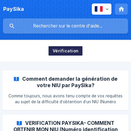
PaySika
Vérification
Comment demander la génération de
votre NIU par PaySika?
Comme toujours, nous avons tenu compte de vos requêtes
au sujet de la difficulté d’obtention d’un NIU (Numéro
d'identification unique). Nous sommes heureux de vous
annoncer que vous avez désormais la possibilité de
demander à PaySika de générer votre NIU à votre place, si
VERIFICATION PAYSIKA- COMMENT
vous n’en avez pas encore. | Alors, comment procéder ?
OBTENIR MON NIU (Numéro identification