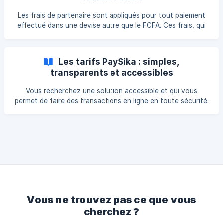
Money. Le compte PaySika étant désormais lié à la carte.
Pour cela, voici les frais qui vont s'appliquer : 2,5% du
Les frais de partenaire sont appliqués pour tout paiement
montant à retirer plus 120 FCFA de
effectué dans une devise autre que le FCFA. Ces frais, qui
ne dépendent pas de nous, nous sont imposés par nos
partenaires (Visa)
Les tarifs PaySika : simples,
transparents et accessibles
Vous recherchez une solution accessible et qui vous
permet de faire des transactions en ligne en toute sécurité.
Vous effectuez alors, une recherche sur les tarifs que vous
offre PaySika afin de voir si les prix siéent avec vous.
Vous ne trouvez pas ce que vous
cherchez ?