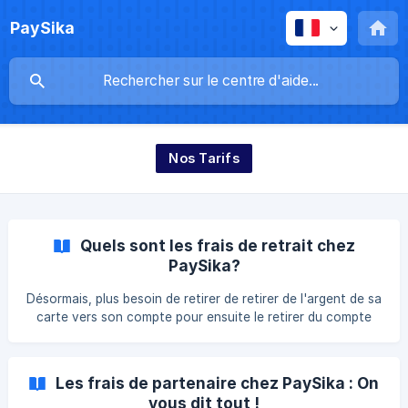
PaySika
Nos Tarifs
Quels sont les frais de retrait chez
PaySika?
Désormais, plus besoin de retirer de retirer de l'argent de sa
carte vers son compte pour ensuite le retirer du compte
PaySika vers Mobile Money. Un seul retrait suffit 😊.
Pratique n'est-ce pas ? Alors combien cela coûte ? Comme
dit plus haut, retirer de l'argent chez PaySika se fera une
Les frais de partenaire chez PaySika : On
seule fois du compte PaySika vers le compte Mobile
vous dit tout !