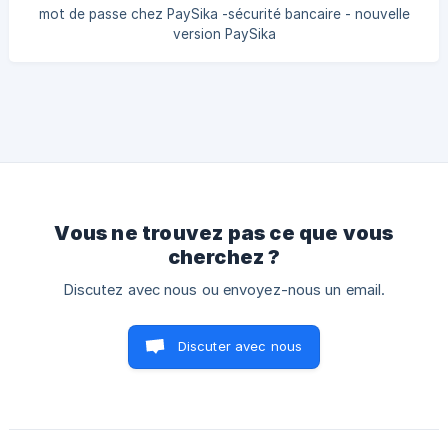
mot de passe avec une tierce personne afin d’éviter les
mot de passe chez PaySika -sécurité bancaire - nouvelle
risques de piratage • U
version PaySika
Vous ne trouvez pas ce que vous
cherchez ?
Discutez avec nous ou envoyez-nous un email.
Discuter avec nous