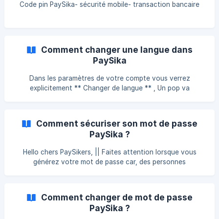
Code pin PaySika- sécurité mobile- transaction bancaire
Comment changer une langue dans
PaySika
Dans les paramètres de votre compte vous verrez
explicitement ** Changer de langue ** , Un pop va
apparaître vous demandant de choisir votre langue. Vous
n'aurez qu'à choisir la langue de votre choix et valider
comme le montre les captures ci-après : Un compte, une
Comment sécuriser son mot de passe
carte bancaire gratuite, PaySika ! Aurevoir et à bientôt
PaySika ?
pour de nouvelles astuces !! ![](htt
Hello chers PaySikers, || Faites attention lorsque vous
générez votre mot de passe car, des personnes
malveillantes rôdent cherchant des proies faciles. L’accès
au mot de passe est certainement l’un des moyens les plus
répandus d’accéder à vos comptes bancaires. Pour éviter
Comment changer de mot de passe
d’être la cible d’un pirate, : • Définissez un mot de passe
PaySika ?
difficile à deviner • Ne partagez sous aucun prétexte votre