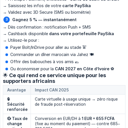
→ Saisissez les infos de votre
carte PaySika
→ Validez avec 3D Secure (SMS ou biométrie)
Gagnez 5 % — instantanément
→ Dès confirmation : notification Push + SMS
→ Cashback disponible
dans votre portefeuille PaySika
→ Utilisez-le pour :
Payer Bolt/InDrive pour aller au stade 🚖
Commander un dîner marocain via Jahez 🍽️
Offrir des babouches à vos amis 🥿
Ou économiser pour la
CAN 2027 en Côte d’Ivoire
⚽
🌟 Ce qui rend ce service unique pour les
supporters africains
Avantage
Impact CAN 2025
🔒 
Carte virtuelle à usage unique → zéro risque
Sécurité 
de fraude post-réservation
renforcée
💱 Taux de 
Conversion en EUR/DH à
1 EUR = 655 FCFA
change 
(fixe au moment du paiement) — contre 685–