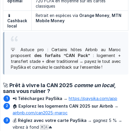
optimal
720 FCFA en moyenne sur les cartes
classiques
📱 
Retrait en espèces via
Orange Money
,
MTN 
Cashback 
Mobile Money
local
💡 Astuce pro : Certains hôtes Airbnb au Maroc
proposent
des forfaits “CAN Pack”
: logement +
transfert stade + dîner traditionnel → payez le tout avec
PaySika et cumulez le cashback sur l’ensemble !
🚀 Prêt à vivre la CAN 2025
comme un local
,
sans vous ruiner ?
📲
Téléchargez PaySika
→
https://paysika.com/app
🏠
Explorez les logements CAN 2025 sur Airbnb
→
airbnb.com/can2025-maroc
💰
Réglez avec votre carte PaySika
→ gagnez 5 % →
vibrez à fond 🇲🇦🔥