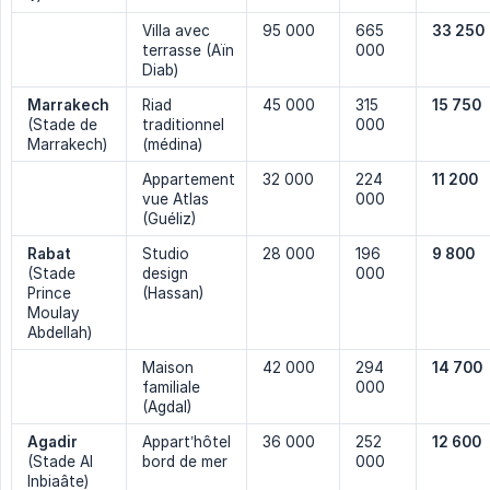
Villa avec
95 000
665
33 250
terrasse (Aïn
000
Diab)
Marrakech
Riad
45 000
315
15 750
(Stade de
traditionnel
000
Marrakech)
(médina)
Appartement
32 000
224
11 200
vue Atlas
000
(Guéliz)
Rabat
Studio
28 000
196
9 800
(Stade
design
000
Prince
(Hassan)
Moulay
Abdellah)
Maison
42 000
294
14 700
familiale
000
(Agdal)
Agadir
Appart’hôtel
36 000
252
12 600
(Stade Al
bord de mer
000
Inbiaâte)