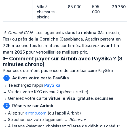
Villa 3
85 000
595
29 750
chambres +
000
piscine
📌
Conseil CAN
: Les logements
dans la médina
(Marrakech,
Fès) ou
près de la Corniche
(Casablanca, Agadir) partent
en 
72h max
une fois les matchs confirmés. Réservez
avant fin 
mars 2025
pour verrouiller les meilleurs prix.
🔑 Comment payer sur Airbnb avec PaySika ? (3
minutes chrono)
Pour ceux qui n'ont pas encore de carte bancaire PaySika
Activez votre carte PaySika
→ Téléchargez l’appli
PaySika
→ Validez votre KYC niveau 2 (pièce + selfie)
→ Générez votre
carte virtuelle Visa
(gratuite, sécurisée)
Réservez sur Airbnb
→ Allez sur
airbnb.com
(ou l’appli Airbnb)
→ Sélectionnez votre logement →
Réserver
→ À l’étape
Paiement
, choisissez
“Carte de débit ou crédit”