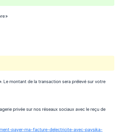
re »
». Le montant de la transaction sera prélevé sur votre
sagerie privée sur nos réseaux sociaux avec le reçu de
omment-payer-ma-facture-delectricite-avec-paysika-