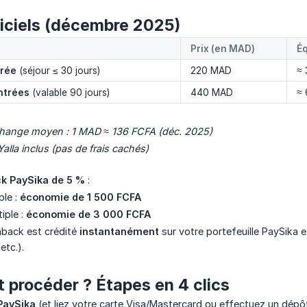
fficiels (décembre 2025)
Prix (en MAD)
É
trée
(séjour ≤ 30 jours)
220 MAD
≈
entrées
(valable 90 jours)
440 MAD
≈
change moyen : 1 MAD ≈ 136 FCFA (déc. 2025)
Yalla inclus (pas de frais cachés)
ck PaySika de 5 %
:
ple :
économie de 1 500 FCFA
tiple :
économie de 3 000 FCFA
back est crédité
instantanément
sur votre portefeuille PaySika et
etc.).
procéder ? Étapes en 4 clics
PaySika
(et liez votre carte Visa/Mastercard ou effectuez un dépô