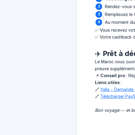
Rendez-vous 
Remplissez le f
Au moment du 
✅ Vous recevez votr
✅ Votre cashback de
✈️ Prêt à d
Le Maroc vous ouvr
preuve supplémentair
📌
Conseil pro
: Ré
Liens utiles
:
🔗
Yalla – Demande
🔗
Télécharger PayS
Bon voyage — et b