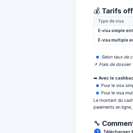
💰 Tarifs o
Type de visa
E-visa simple en
E-visa multiple 
Selon taux de 
📌
Frais de dossier 
➡️
Avec le cashba
Pour le visa sim
Pour le visa mul
Le montant du cash
paiements en ligne, 
🔧 Comment 
Téléchargez 