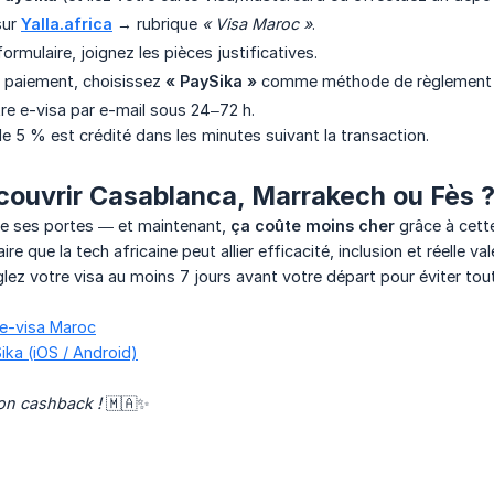
sur
Yalla.africa
→ rubrique
« Visa Maroc »
.
ormulaire, joignez les pièces justificatives.
paiement, choisissez
« PaySika »
comme méthode de règlemen
e e-visa par e-mail sous 24–72 h.
 5 % est crédité dans les minutes suivant la transaction.
écouvrir Casablanca, Marrakech ou Fès 
e ses portes — et maintenant,
ça coûte moins cher
grâce à cette
e que la tech africaine peut allier efficacité, inclusion et réelle 
glez votre visa au moins 7 jours avant votre départ pour éviter tou
 e-visa Maroc
ika (iOS / Android)
on cashback !
🇲🇦✨