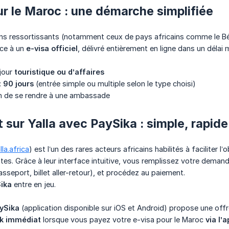
ur le Maroc : une démarche simplifiée
ns ressortissants (notamment ceux de pays africains comme le Béni
âce à un
e-visa officiel
, délivré entièrement en ligne dans un déla
jour
touristique ou d’affaires
:
90 jours
(entrée simple ou multiple selon le type choisi)
n de se rendre à une ambassade
 sur Yalla avec PaySika : simple, rapid
la.africa
) est l’un des rares acteurs africains habilités à faciliter 
es. Grâce à leur interface intuitive, vous remplissez votre demand
asseport, billet aller-retour), et procédez au paiement.
ika
entre en jeu.
ySika
(application disponible sur iOS et Android) propose une offre
k immédiat
lorsque vous payez votre e-visa pour le Maroc
via l’