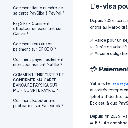
L’e-visa po
Comment lier le numéro de
sa carte PaySika à PayPal ?
Depuis 2024, certai
PaySika - Comment
entrer au Maroc gr
effectuer un paiement sur
Canva ?
✅ Valide pour un sé
Comment réussir son
✅ Durée de validité 
paiement sur OPODO ?
✅ Aucune obligatio
Comment payer facilement
mon abonnement Netflix ?
💳 Paiement
COMMENT ENREGISTER ET
CONFIRMER MA CARTE
Yalla
(site :
www.yal
BANCAIRE PAYSIKA SUR
autorités compétent
MON COMPTE PAYPAL ?
(photo d’identité, p
Comment Booster une
Et c’est là que
PayS
publication sur Facebook ?
Depuis fin 2025,
Pa
➡️
5 % de cashbac