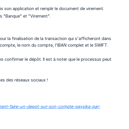
 son application et remplir le document de virement.
uis "Banque" et "Virement".
r la finalisation de la transaction qui s'afficheront dans
de compte, le nom du compte, l'IBAN complet et le SWIFT.
s confirmer le dépôt. Il est à noter que le processus peut
ages des réseaux sociaux !
omment-faire-un-depot-sur-son-compte-paysika-par-