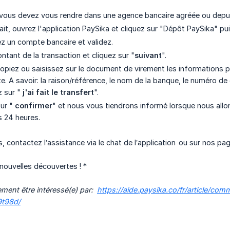
vous devez vous rendre dans une agence bancaire agréée ou depuis
fait, ouvrez l'application PaySika et cliquez sur "Dépôt PaySika" p
ez un compte bancaire et validez.
ntant de la transaction et cliquez sur "
suivant
".
copiez ou saisissez sur le document de virement les informations pou
te. A savoir: la raison/référence, le nom de la banque, le numéro 
z sur "
j'ai fait le transfert
".
sur "
confirmer
" et nous vous tiendrons informé lorsque nous allon
s 24 heures.
s, contactez l’assistance via le chat de l’application ou sur nos p
nouvelles découvertes ! *
ment être intéressé(e) par:  
https://aide.paysika.co/fr/article/c
9t98d/